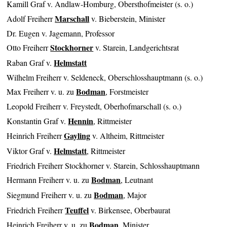
Kamill Graf v. Andlaw-Homburg, Obersthofmeister (s. o.)
Marschall
Adolf Freiherr
v. Bieberstein, Minister
Dr. Eugen v. Jagemann, Professor
Stockhorner
Otto Freiherr
v. Starein, Landgerichtsrat
Helmstatt
Raban Graf v.
Wilhelm Freiherr v. Seldeneck, Oberschlosshauptmann (s. o.)
Bodman
Max Freiherr v. u. zu
, Forstmeister
Leopold Freiherr v. Freystedt, Oberhofmarschall (s. o.)
Hennin
Konstantin Graf v.
, Rittmeister
Gayling
Heinrich Freiherr
v. Altheim, Rittmeister
Helmstatt
Viktor Graf v.
, Rittmeister
Friedrich Freiherr Stockhorner v. Starein, Schlosshauptmann
Bodman
Hermann Freiherr v. u. zu
, Leutnant
Bodman
Siegmund Freiherr v. u. zu
, Major
Teuffel
Friedrich Freiherr
v. Birkensee, Oberbaurat
Bodman
Heinrich Freiherr v. u. zu
, Minister