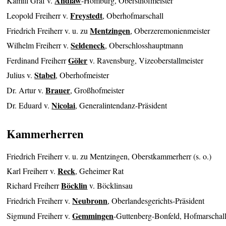
Andlaw
Kamill Graf v.
-Homburg, Obersthofmeister
Freystedt
Leopold Freiherr v.
, Oberhofmarschall
Mentzingen
Friedrich Freiherr v. u. zu
, Oberzeremonienmeister
Seldeneck
Wilhelm Freiherr v.
, Oberschlosshauptmann
Göler
Ferdinand Freiherr
v. Ravensburg, Vizeoberstallmeister
Stabel
Julius v.
, Oberhofmeister
Brauer
Dr. Artur v.
, Großhofmeister
Nicolai
Dr. Eduard v.
, Generalintendanz-Präsident
Kammerherren
Friedrich Freiherr v. u. zu Mentzingen, Oberstkammerherr (s. o.)
Reck
Karl Freiherr v.
, Geheimer Rat
Böcklin
Richard Freiherr
v. Böcklinsau
Neubronn
Friedrich Freiherr v.
, Oberlandesgerichts-Präsident
Gemmingen
Sigmund Freiherr v.
-Guttenberg-Bonfeld, Hofmarschal