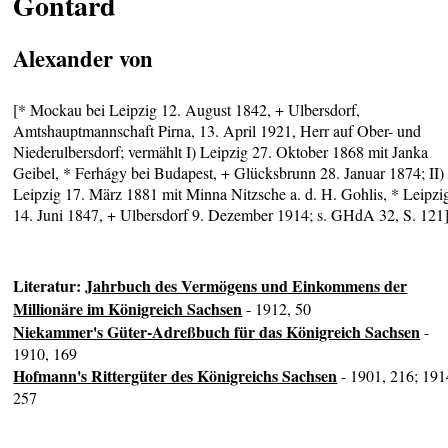
Gontard
Alexander von
[* Mockau bei Leipzig 12. August 1842, + Ulbersdorf,
Amtshauptmannschaft Pirna, 13. April 1921, Herr auf Ober- und
Niederulbersdorf; vermählt I) Leipzig 27. Oktober 1868 mit Janka
Geibel, * Ferhágy bei Budapest, + Glücksbrunn 28. Januar 1874; II)
Leipzig 17. März 1881 mit Minna Nitzsche a. d. H. Gohlis, * Leipzi
14. Juni 1847, + Ulbersdorf 9. Dezember 1914; s. GHdA 32, S. 121
Literatur:
Jahrbuch des Vermögens und Einkommens der
Millionäre im Königreich Sachsen
- 1912, 50
Niekammer's Güter-Adreßbuch für das Königreich Sachsen
-
1910, 169
Hofmann's Rittergüter des Königreichs Sachsen
- 1901, 216; 191
257