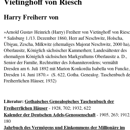
Vietinghoff von Riesch
Harry Freiherr von
»Arnold Gustav Heinrich (Harry) Freiherr von Vietinghoff von Riesc
* Salisburg 1./13. Dezember 1860, Herr auf Neschwitz, Holscha,
Übigau, Zescha, Milkwitz (ehemaliges Majorat Neschwitz, 2000 ha)
Oberlausitz, Königlich sächsischer Kammerherr, Landesältester des
ehemaligen Königlich sächsischen Markgraftums Oberlausitz a. D.,
Senior der Familie, Rechtsritter des Johanniterordens; vermählt
Dresden am 6. Juli 1892 mit Marion Konkordia Isabella von Funcke,
Dresden 14. Juni 1870.« (S. 622, Gotha. Genealog. Taschenbuch de
Freiherrlichen Häuser, 1932)
Literatur:
Gothaisches Genealogisches Taschenbuch der
Freiherrlichen Häuser
- 1928, 702; 1932, 622
Kalender der Deutschen Adels-Genossenschaft
- 1905, 263; 1912
180
Jahrbuch des Vermögens und Einkommens der Millionäre im