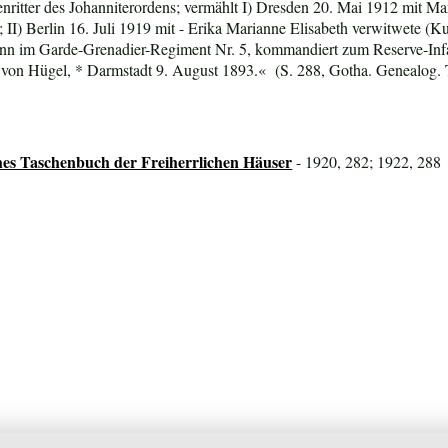
enritter des Johanniterordens; vermählt I) Dresden 20. Mai 1912 mit Mar
 II) Berlin 16. Juli 1919 mit - Erika Marianne Elisabeth verwitwete (Kur
nn im Garde-Grenadier-Regiment Nr. 5, kommandiert zum Reserve-Infa
 von Hügel, * Darmstadt 9. August 1893.« (S. 288, Gotha. Genealog. 
hes Taschenbuch der Freiherrlichen Häuser
- 1920, 282; 1922, 288