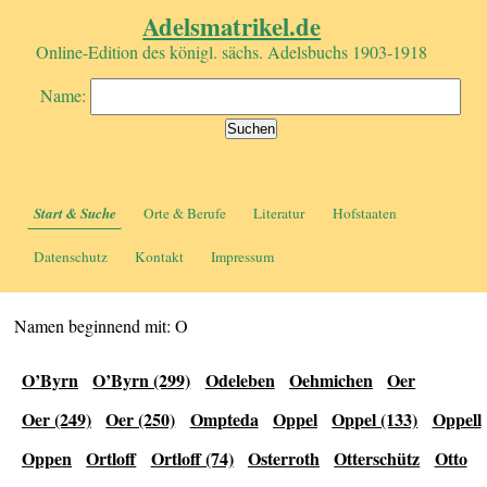
Adelsmatrikel.de
Online-Edition des königl. sächs. Adelsbuchs 1903-1918
Name:
Start & Suche
Orte & Berufe
Literatur
Hofstaaten
Datenschutz
Kontakt
Impressum
Namen beginnend mit: O
O’Byrn
O’Byrn (299)
Odeleben
Oehmichen
Oer
Oer (249)
Oer (250)
Ompteda
Oppel
Oppel (133)
Oppell
Oppen
Ortloff
Ortloff (74)
Osterroth
Otterschütz
Otto