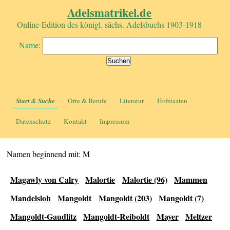
Adelsmatrikel.de
Online-Edition des königl. sächs. Adelsbuchs 1903-1918
Name:
Start & Suche
Orte & Berufe
Literatur
Hofstaaten
Datenschutz
Kontakt
Impressum
Namen beginnend mit: M
Magawly von Calry
Malortie
Malortie (96)
Mammen
Mandelsloh
Mangoldt
Mangoldt (203)
Mangoldt (7)
Mangoldt-Gaudlitz
Mangoldt-Reiboldt
Mayer
Meltzer