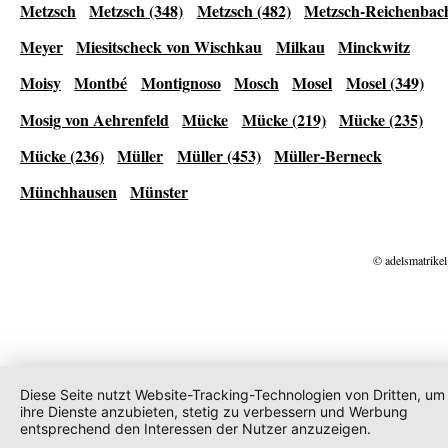
Metzsch
Metzsch (348)
Metzsch (482)
Metzsch-Reichenbac
Meyer
Miesitscheck von Wischkau
Milkau
Minckwitz
Moisy
Montbé
Montignoso
Mosch
Mosel
Mosel (349)
Mosig von Aehrenfeld
Mücke
Mücke (219)
Mücke (235)
Mücke (236)
Müller
Müller (453)
Müller-Berneck
Münchhausen
Münster
© adelsmatrikel
Diese Seite nutzt Website-Tracking-Technologien von Dritten, um
ihre Dienste anzubieten, stetig zu verbessern und Werbung
entsprechend den Interessen der Nutzer anzuzeigen.